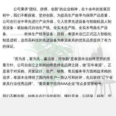
公司秉承“团结、拼搏、创新”的企业精神，在十余年的发展历
程中，我们不断探索、坚持创新。为提高生产效率与保障产品质量，
公司在行业中率先进行产业升级，引入世界先进设备与智能机器人制
造设备：诸如板式自动生产线、全实木生产线、全实木弯曲生产设
备、…………柜体生产线等设备。目前，泰源木业已正式迈入智能化
制造进程，这些高科技的先进设备为泰源家具的优良品质提供了有力
的保证。
“质为首，客为先，赢信誉，持创新”是泰源木业始终坚持的质
量方针。公司自创立之初就始终坚持走品牌之路，做“百年泰源” 。正
是基于对采购、开发设计、生产、销售、售后服务等方面精益求精的
追求，泰源木业博得了国内外客户一致认可和好评，先后获得“辽宁省
家具行业优秀品牌”、 “重质量守信用AAA企业”等众多荣誉称号。
我们不断创新，始终走在行业的前列。继往开来，以环保、科技、空
间为特征的时代已经到来，公司将顺势而上，再攀高峰，通过新环保
材料及信息化的运用，结合多媒体与生活空间的发展，让传统室内家
具与现代科技更加有机融合，提供更多元化的产品，践行我们一直努